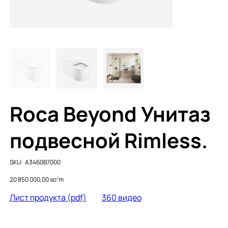
Roca Beyond Унитаз
подвесной Rimless.
SKU
SKU:
A3460B7000
A3460B7000
Price
20 850 000,00 soʻm
Лист продукта (pdf)
360 видео