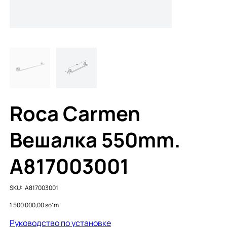
Roca Carmen
Вешалка 550mm.
A817003001
SKU
SKU:
A817003001
A817003001
Price
1 500 000,00 soʻm
Руководство по установке