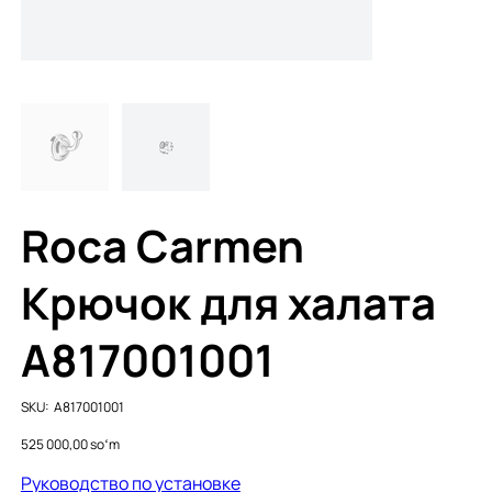
Roca Carmen
Крючок для халата
A817001001
SKU
SKU:
A817001001
A817001001
Price
525 000,00 soʻm
Руководство по установке