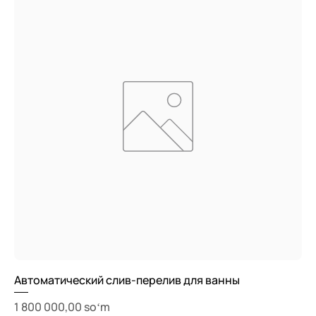
Автоматический слив-перелив для ванны
Price
1 800 000,00 soʻm