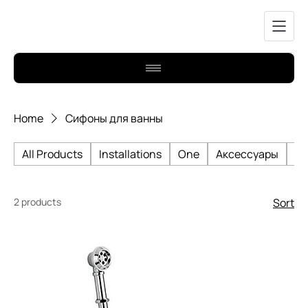
Home
Сифоны для ванны
All Products
Installations
One
Аксессуары
Би
2 products
Sort