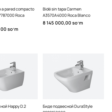
Quick View
Quick View
o a pared compacto
Bidé sin tapa Carmen
57787000 Roca
A3570A4000 Roca Blanco
Price
8 145 000,00 soʻm
,00 soʻm
Quick View
Quick View
ной Happy D.2
Биде подвесной DuraStyle