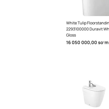
Quick View
White Tulip Floorstandi
2293100000 Duravit Wh
Gloss
Price
16 050 000,00 soʻm