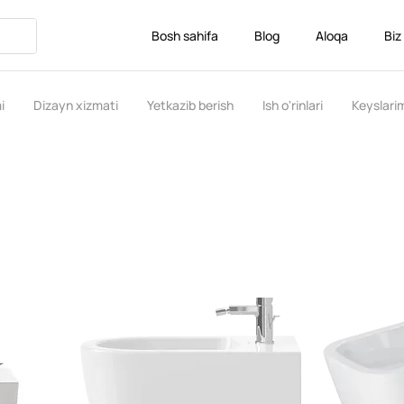
Bosh sahifa
Blog
Aloqa
Biz
i
Dizayn xizmati
Yetkazib berish
Ish o'rinlari
Keyslari