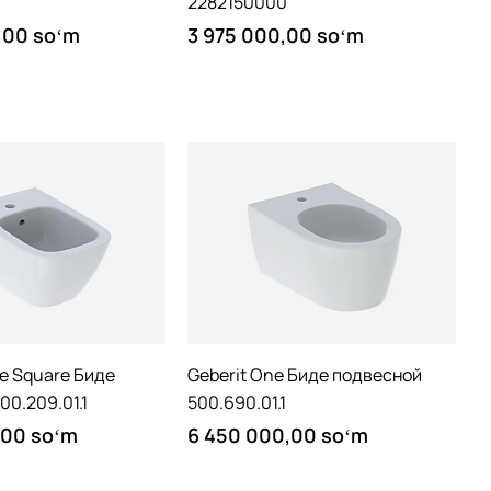
2282150000
Price
,00 soʻm
3 975 000,00 soʻm
Quick View
Quick View
le Square Биде
Geberit One Биде подвесной
00.209.01.1
500.690.01.1
Price
,00 soʻm
6 450 000,00 soʻm