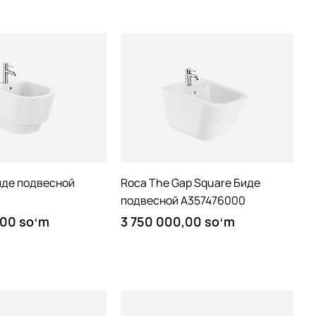
Quick View
Quick View
иде подвесной
Roca The Gap Square Биде
0
подвесной A357476000
Price
,00 soʻm
3 750 000,00 soʻm