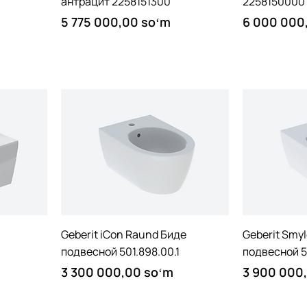
антрацит 2258151300
2258150000
Price
Price
5 775 000,00 soʻm
6 000 000
Quick View
Geberit iCon Raund Биде
Geberit Smy
подвесной 501.898.00.1
подвесной 5
Price
Price
3 300 000,00 soʻm
3 900 000