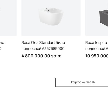
Quick View
иде
Roca Ona Standart Биде
Roca Inspir
0
подвесной A357685000
подвесной 
Price
Price
4 800 000,00 soʻm
10 950 00
Ko'proq ko'rsatish