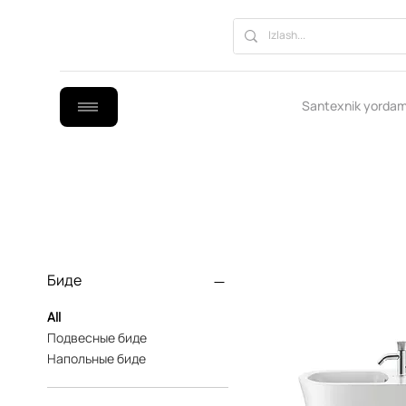
Santexnik yordam
Биде
All
Подвесные биде
Напольные биде