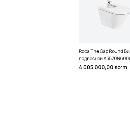
Quick View
Roca The Gap Round Б
подвесной A3570N600
Price
4 005 000,00 soʻm