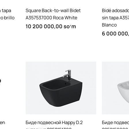
Quick View
n tapa
Square Back-to-wall Bidet
Bidé adosad
 brillo
A357537000 Roca White
sin tapa A3
Blanco
Price
10 200 000,00 soʻm
Price
6 000 000
Quick View
men
Биде подвесной Happy D.2
Биде подвес