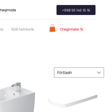
 haqimizda
+998 95 146 16 16
Chegirmalar %
miz
B2B hamkorlik
Filrtlash