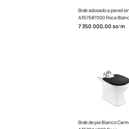
Quick View
Bidé adosado a pared si
A357687000 Roca Blanco
Price
7 350 000,00 soʻm
Quick View
Bidé de pie Blanco Car