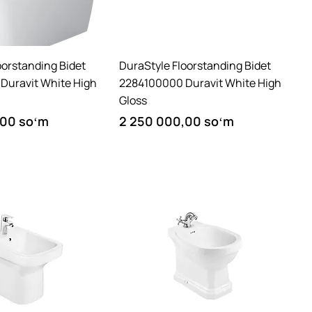
Quick View
Quick View
oorstanding Bidet
DuraStyle Floorstanding Bidet
Duravit White High
2284100000 Duravit White High
Gloss
Price
,00 soʻm
2 250 000,00 soʻm