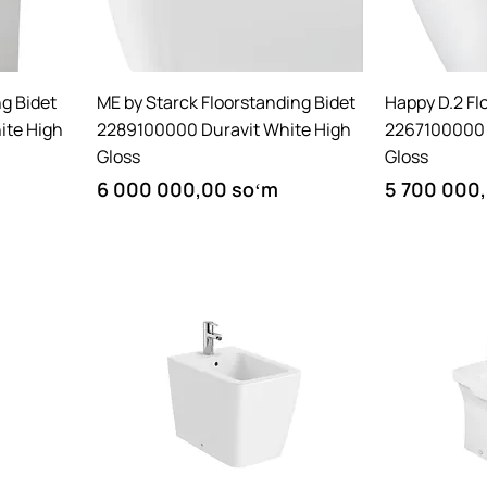
Quick View
ng Bidet
ME by Starck Floorstanding Bidet
Happy D.2 Fl
ite High
2289100000 Duravit White High
2267100000 
Gloss
Gloss
Price
Price
6 000 000,00 soʻm
5 700 000