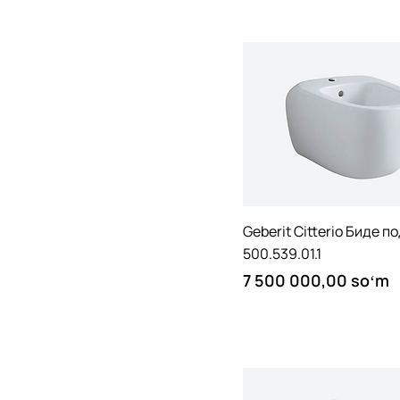
Quick View
Geberit Citterio Биде 
500.539.01.1
Price
7 500 000,00 soʻm