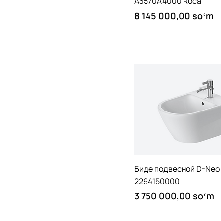
A3570A4000 Roca
Price
8 145 000,00 soʻm
Quick View
Биде подвесной D-Neo
2294150000
Price
3 750 000,00 soʻm