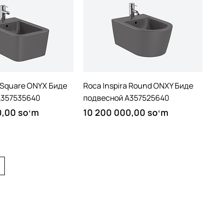
Quick View
Quick View
a Square ONYX Биде
Roca Inspira Round ONXY Биде
A357535640
подвесной A357525640
Price
0,00 soʻm
10 200 000,00 soʻm