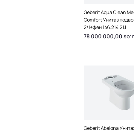
Quick View
Geberit Aqua Clean M
Comfort Унитаз подв
2/1+фен 146.214.21.1
Price
78 000 000,00 soʻ
Quick View
Geberit Abalona Унита