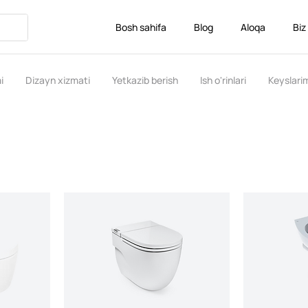
Bosh sahifa
Blog
Aloqa
Biz
i
Dizayn xizmati
Yetkazib berish
Ish o'rinlari
Keyslari