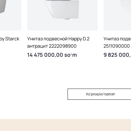
Quick View
Q
by Starck
Унитаз подвесной Happy D.2
Унитаз подв
антрацит 2222098900
2511090000
Price
Price
14 475 000,00 soʻm
9 825 000
Ko'proq ko'rsatish