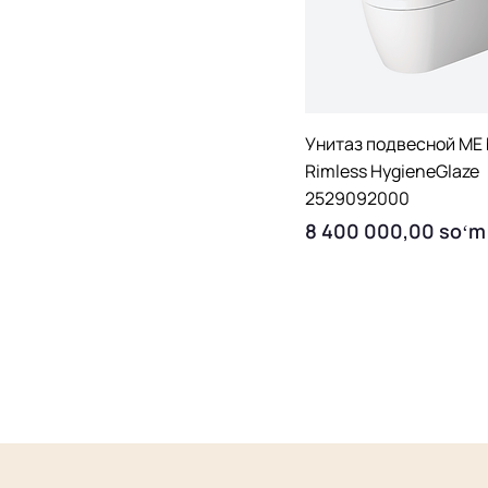
Quick View
Унитаз подвесной ME 
Rimless HygieneGlaze
2529092000
Price
8 400 000,00 soʻm