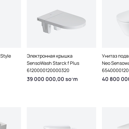
Quick View
Q
Style
Электронная крышка
Унитаз подв
SensoWash Starck f Plus
Neo Sensow
6120000120000320
6540000120
Price
Price
39 000 000,00 soʻm
40 800 00