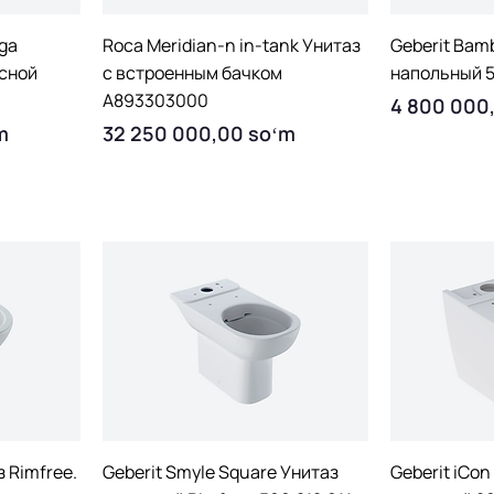
Quick View
Q
ega
Roca Meridian-n in-tank Унитаз
Geberit Bam
есной
с встроенным бачком
напольный 
A893303000
Price
4 800 000
Price
m
32 250 000,00 soʻm
Quick View
Q
з Rimfree.
Geberit Smyle Square Унитаз
Geberit iCon