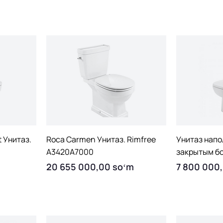
Quick View
Q
 Унитаз.
Roca Carmen Унитаз. Rimfree
Унитаз напо
A3420A7000
закрытым б
Price
Price
20 655 000,00 soʻm
7 800 000