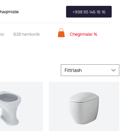
 haqimizda
+998 95 146 16 16
Chegirmalar %
miz
B2B hamkorlik
Filtrlash