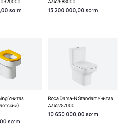
00920000
A342688000
Price
,00 soʻm
13 200 000,00 soʻm
uick View
Quick View
ing Унитаз
Roca Dama-N Standart Унитаз
детский).
A342787000
Price
10 650 000,00 soʻm
,00 soʻm