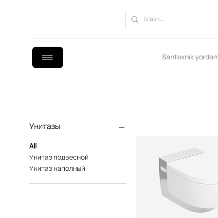
Santexnik yordam
Унитазы
All
Унитаз подвесной
Унитаз наполный