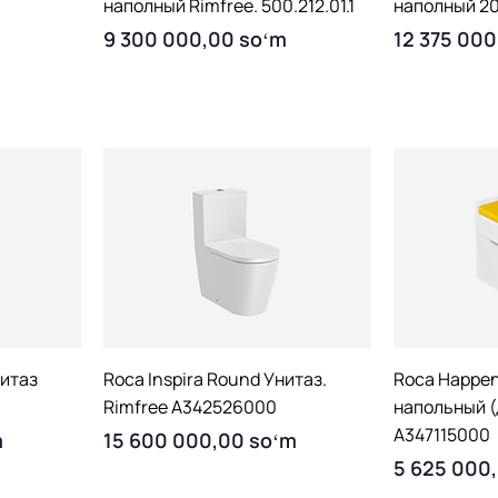
наполный Rimfree. 500.212.01.1
наполный 2
Price
Price
9 300 000,00 soʻm
12 375 000
Quick View
Q
нитаз
Roca Inspira Round Унитаз.
Roca Happen
Rimfree A342526000
напольный (
A347115000
Price
m
15 600 000,00 soʻm
Price
5 625 000