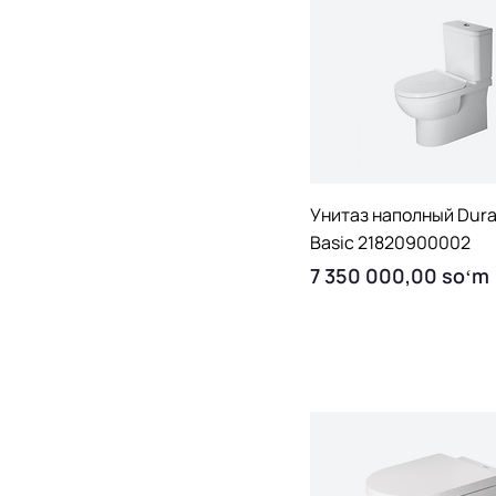
Quick View
Унитаз наполный Dura
Basic 21820900002
Price
7 350 000,00 soʻm