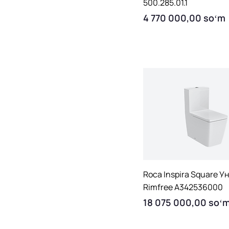
500.285.01.1
Price
4 770 000,00 soʻm
Quick View
Roca Inspira Square У
Rimfree A342536000
Price
18 075 000,00 soʻ