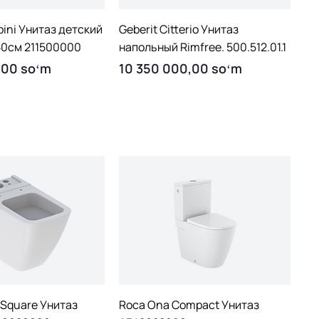
uick View
Quick View
bini Унитаз детский
Geberit Citterio Унитаз
50см 211500000
напольный Rimfree. 500.512.01.1
Price
,00 soʻm
10 350 000,00 soʻm
uick View
Quick View
 Square Унитаз
Roca Ona Compact Унитаз