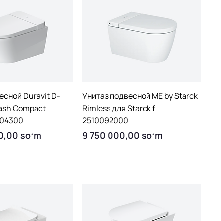
uick View
Quick View
есной Duravit D-
Унитаз подвесной ME by Starck
ash Compact
Rimless для Starck f
04300
2510092000
Price
0,00 soʻm
9 750 000,00 soʻm