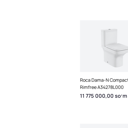
Quick View
Roca Dama-N Compact
Rimfree A34278L000
Price
11 775 000,00 soʻm