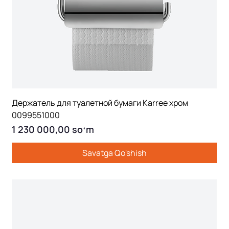
Держатель для туалетной бумаги Karree хром
0099551000
Price
1 230 000,00 soʻm
Savatga Qo'shish