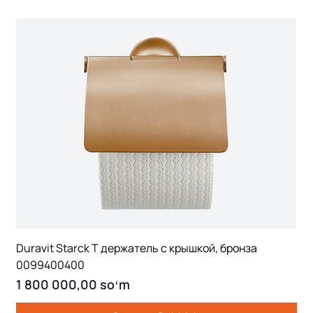
Duravit Starck T держатель с крышкой, бронза
0099400400
Price
1 800 000,00 soʻm