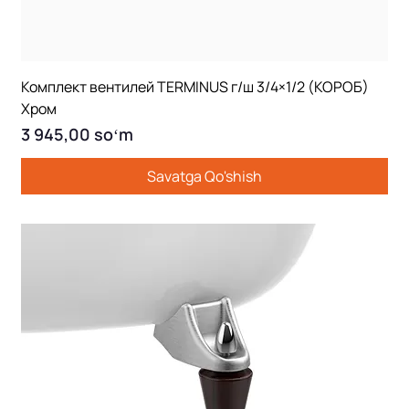
Комплект вентилей TERMINUS г/ш 3/4×1/2 (КОРОБ)
Хром
Price
3 945,00 soʻm
Savatga Qo'shish