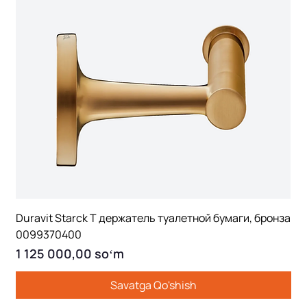
Duravit Starck T держатель туалетной бумаги, бронза
0099370400
Price
1 125 000,00 soʻm
Savatga Qo'shish