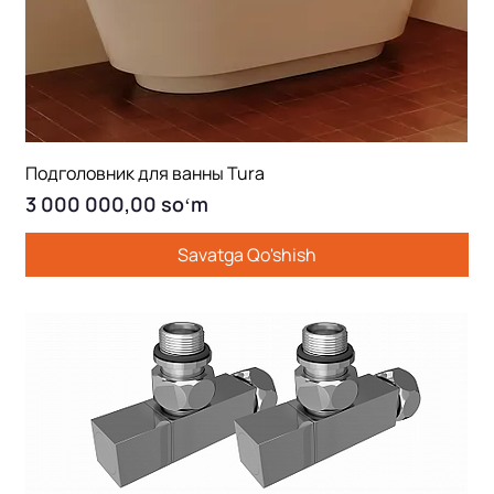
Подголовник для ванны Tura
Price
3 000 000,00 soʻm
Savatga Qo'shish