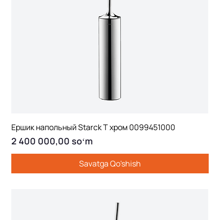
Ершик напольный Starck T хром 0099451000
Price
2 400 000,00 soʻm
Savatga Qo'shish