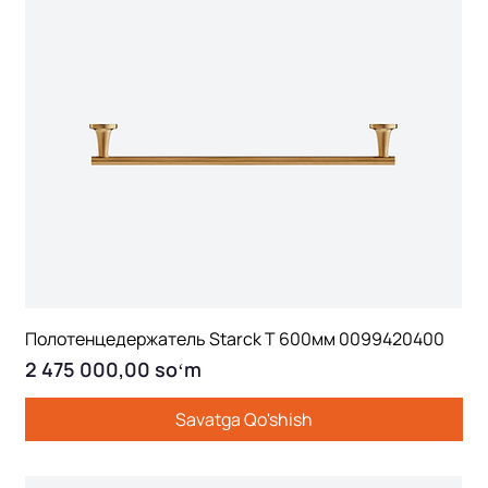
Полотенцедержатель Starck T 600мм 0099420400
Price
2 475 000,00 soʻm
Savatga Qo'shish