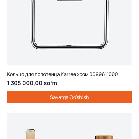
Кольцо для полотенца Karree хром 0099611000
Price
1 305 000,00 soʻm
Savatga Qo'shish