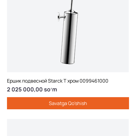
Ершик подвесной Starck T хром 0099461000
Price
2 025 000,00 soʻm
Savatga Qo'shish