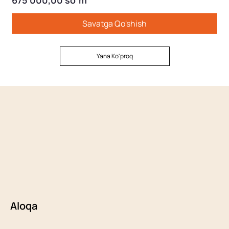
675 000,00 soʻm
Savatga Qo'shish
Yana Ko'proq
Aloqa