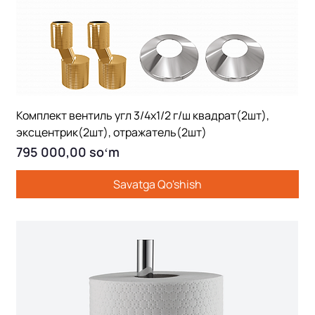
Комплект вентиль угл 3/4х1/2 г/ш квадрат(2шт),
эксцентрик(2шт), отражатель(2шт)
Price
795 000,00 soʻm
Savatga Qo'shish