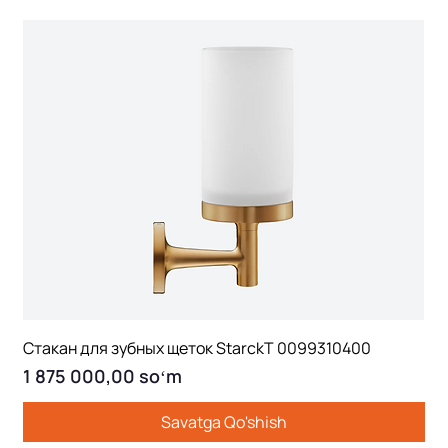
Стакан для зубных щеток StarckT 0099310400
Price
1 875 000,00 soʻm
Savatga Qo'shish