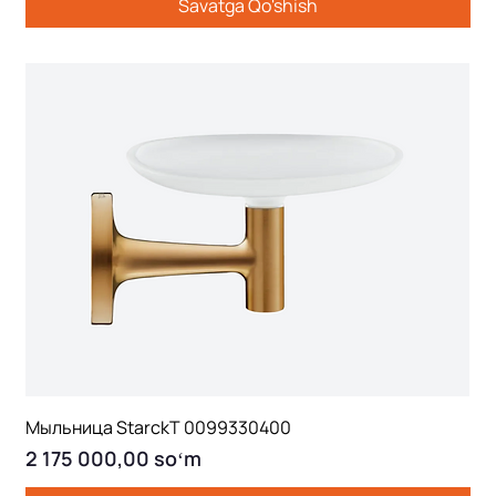
Savatga Qo'shish
Мыльница StarckT 0099330400
Price
2 175 000,00 soʻm