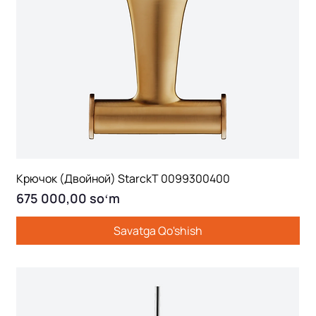
Крючок (Двойной) StarckT 0099300400
Price
675 000,00 soʻm
Savatga Qo'shish