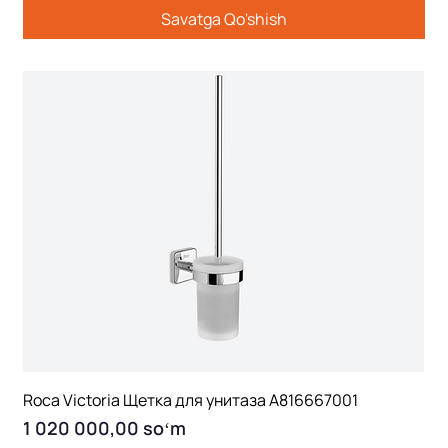
Savatga Qo'shish
Roca Victoria Щетка для унитаза A816667001
Price
1 020 000,00 soʻm