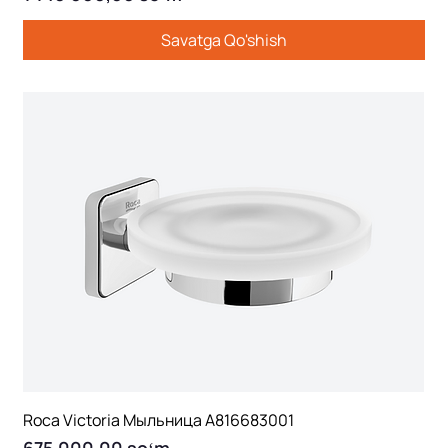
Savatga Qo'shish
Roca Victoria Мыльница A816683001
Price