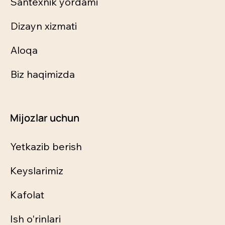
Santexnik yordami
Dizayn xizmati
Aloqa
Biz haqimizda
Mijozlar uchun
Yetkazib berish
Keyslarimiz
Kafolat
Ish o'rinlari