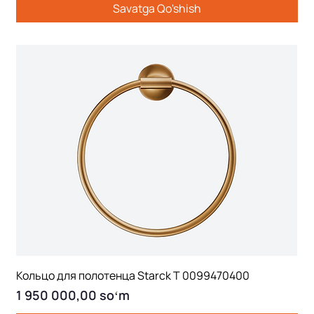
Savatga Qo'shish
Кольцо для полотенца Starck T 0099470400
Price
1 950 000,00 soʻm