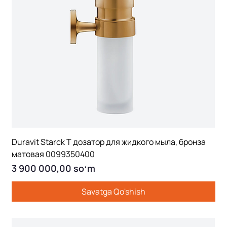
Duravit Starck T дозатор для жидкого мыла, бронза
матовая 0099350400
Price
3 900 000,00 soʻm
Savatga Qo'shish