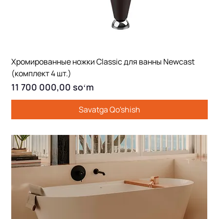
Хромированные ножки Classic для ванны Newcast
(комплект 4 шт.)
Price
11 700 000,00 soʻm
Savatga Qo'shish