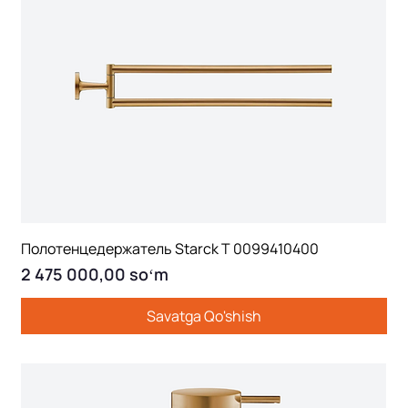
Полотенцедержатель Starck T 0099410400
Price
2 475 000,00 soʻm
Savatga Qo'shish