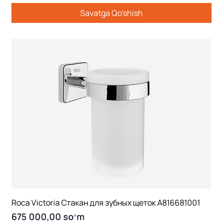
Savatga Qo'shish
Roca Victoria Стакан для зубных щеток A816681001
Price
675 000,00 soʻm