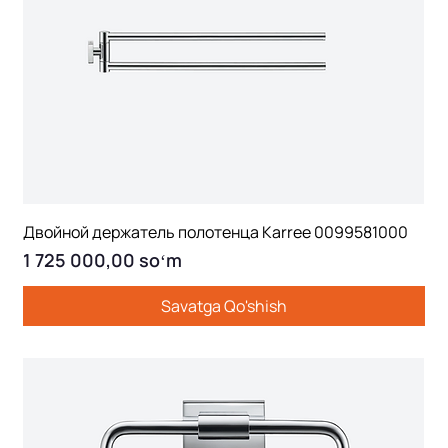
Двойной держатель полотенца Karree 0099581000
Price
1 725 000,00 soʻm
Savatga Qo'shish