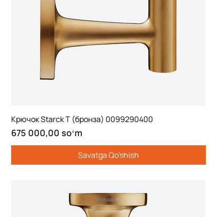
Крючок Starck T (бронза) 0099290400
Price
675 000,00 soʻm
Savatga Qo'shish