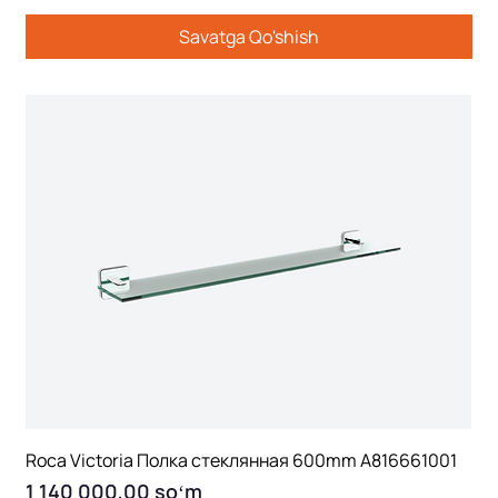
Savatga Qo'shish
Roca Victoria Полка стеклянная 600mm A816661001
Price
1 140 000,00 soʻm