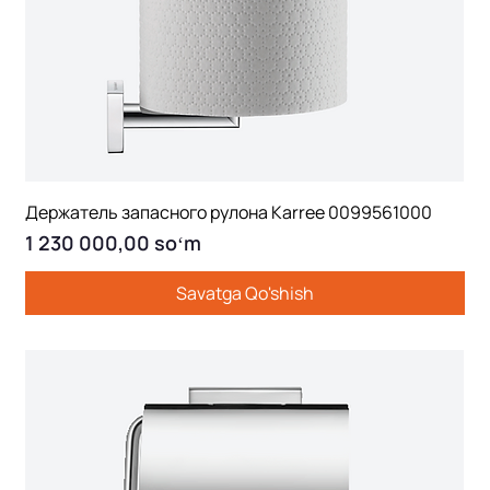
Держатель запасного рулона Karree 0099561000
Price
1 230 000,00 soʻm
Savatga Qo'shish