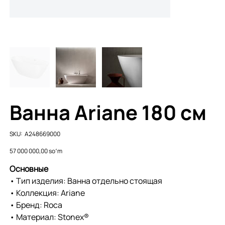
Ванна Ariane 180 см
SKU
SKU:
A248669000
A248669000
Price
57 000 000,00 soʻm
Основные
• Тип изделия: Ванна отдельно стоящая
• Коллекция: Ariane
• Бренд: Roca
• Материал: Stonex®