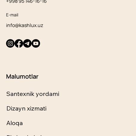
+998 95 146-16-16
E-mail
info@kashlux.uz
Malumotlar
Santexnik yordami
Dizayn xizmati
Aloqa