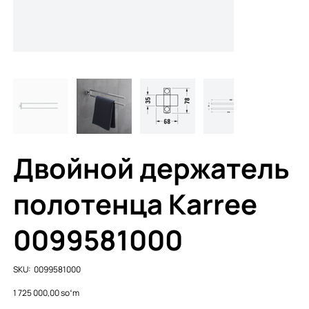
Двойной держатель
полотенца Karree
0099581000
SKU
SKU:
0099581000
0099581000
Price
1 725 000,00 soʻm