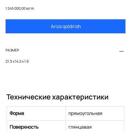
115.055.QA.1
Price
1 245 000,00 soʻm
Ariza qoldirish
РАЗМЕР
21.3 x 14.2 x 1.6
Технические характеристики
Форма
прямоугольная
Поверхность
глянцевая