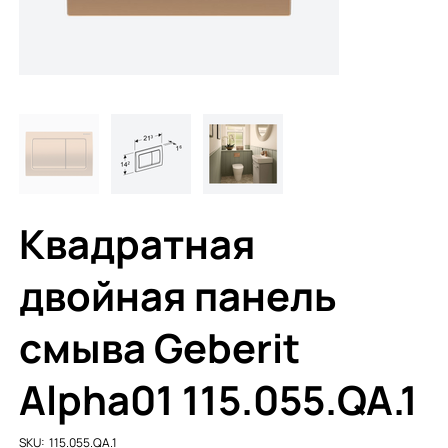
Квадратная
двойная панель
смыва Geberit
Alpha01 115.055.QA.1
SKU
SKU:
115.055.QA.1