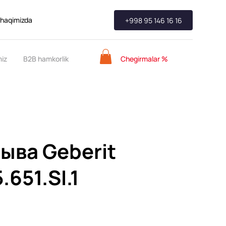
 haqimizda
+998 95 146 16 16
Chegirmalar %
miz
B2B hamkorlik
ыва Geberit
.651.SI.1