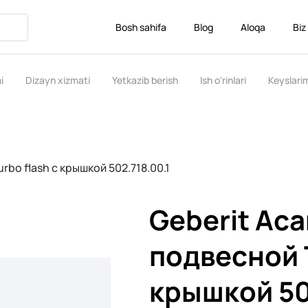
Bosh sahifa
Blog
Aloqa
Biz
i
Dizayn xizmati
Yetkazib berish
Ish o'rinlari
Keyslari
rbo flash с крышкой 502.718.00.1
Geberit Aca
подвесной T
крышкой 50