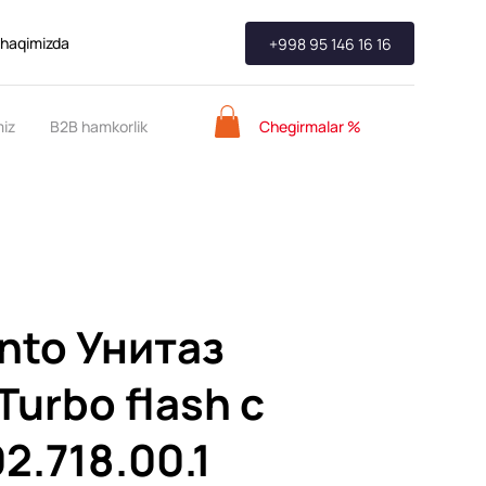
 haqimizda
+998 95 146 16 16
Chegirmalar %
miz
B2B hamkorlik
nto Унитаз
urbo flash с
2.718.00.1