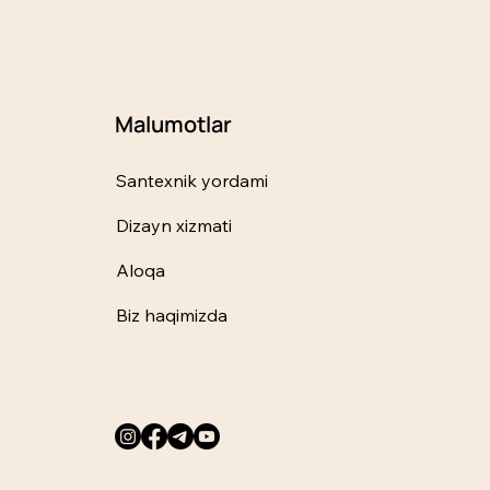
Malumotlar
Santexnik yordami
Dizayn xizmati
Aloqa
Biz haqimizda