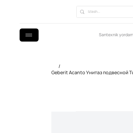
Santexnik yordam
/
Geberit Acanto Унитаз подвесной Tu