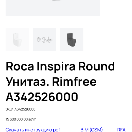
Roca Inspira Round
Унитаз. Rimfree
A342526000
SKU
SKU:
A342526000
A342526000
Price
15 600 000,00 soʻm
Cкачать инструкцию pdf
BI
M
(GSM)
RFA