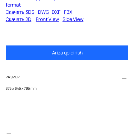
format
Скачать
3D
S
DW
G
D
XF
FBX
Скачать 2D
Front View
Side View
Ariza qoldirish
РАЗМЕР
375 x 645 x 795 mm