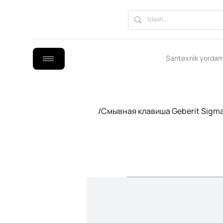
Santexnik yordam
/
Смывная клавиша Geberit Sigma 