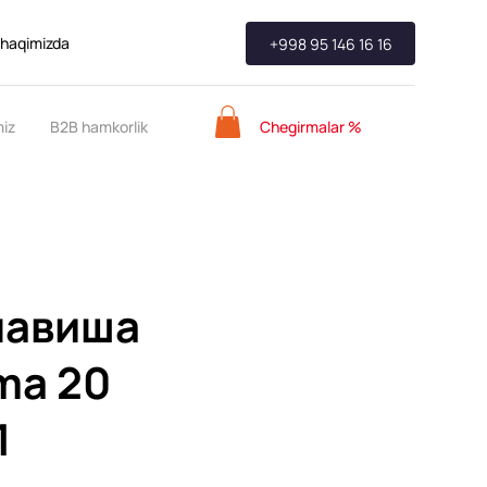
 haqimizda
+998 95 146 16 16
Chegirmalar %
miz
B2B hamkorlik
лавиша
ma 20
1