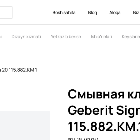
Bosh sahifa
Blog
Aloqa
Biz
i
Dizayn xizmati
Yetkazib berish
Ish o'rinlari
Keyslari
20 115.882.KM.1
Смывная к
Geberit Sig
115.882.KM.
SKU
SKU:
115.882.KM.1