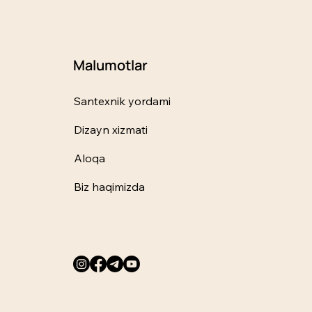
Malumotlar
Santexnik yordami
Dizayn xizmati
Aloqa
Biz haqimizda