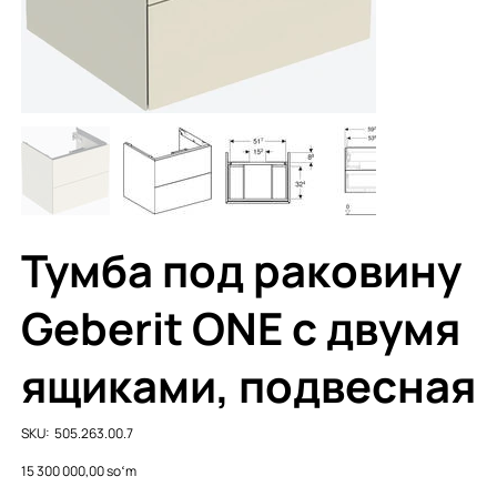
Тумба под раковину
Geberit ONE с двумя
ящиками, подвесная
SKU
SKU:
505.263.00.7
505.263.00.7
Price
15 300 000,00 soʻm