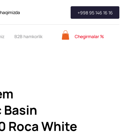
 haqimizda
+998 95 146 16 16
Chegirmalar %
miz
B2B hamkorlik
em
 Basin
 Roca White