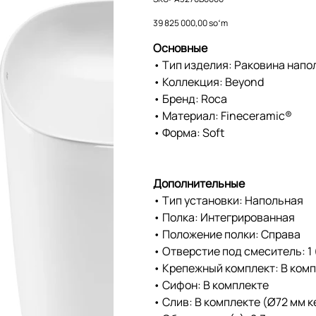
A3270B0000
Price
39 825 000,00 soʻm
Основные
• Тип изделия: Раковина напо
• Коллекция: Beyond
• Бренд: Roca
• Материал: Fineceramic®
• Форма: Soft
Дополнительные
• Тип установки: Напольная
• Полка: Интегрированная
• Положение полки: Справа
• Отверстие под смеситель: 1
• Крепежный комплект: В ком
• Сифон: В комплекте
• Слив: В комплекте (Ø72 мм 