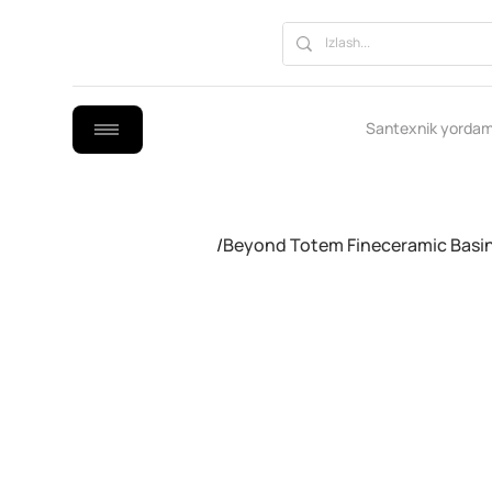
Santexnik yordam
/
Beyond Totem Fineceramic Basi