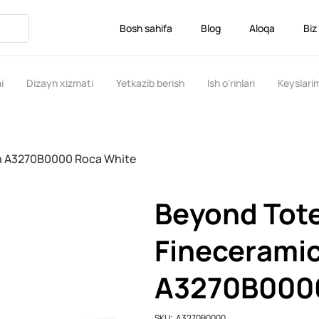
Bosh sahifa
Blog
Aloqa
Biz
i
Dizayn xizmati
Yetkazib berish
Ish o'rinlari
Keyslari
n A3270B0000 Roca White
Beyond Tot
Fineceramic
A3270B0000
SKU
SKU:
A3270B0000