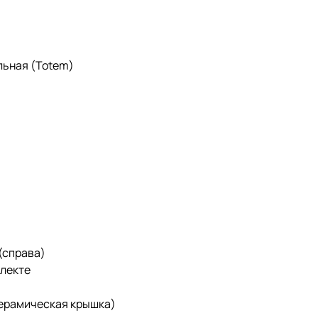
льная (Totem)
 (справа)
плекте
керамическая крышка)