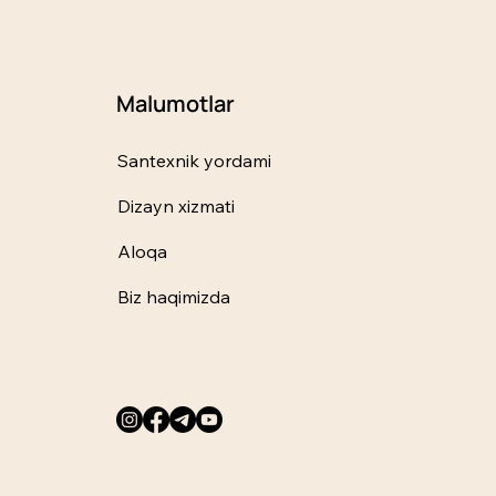
Malumotlar
Santexnik yordami
Dizayn xizmati
Aloqa
Biz haqimizda