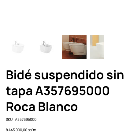
Bidé suspendido sin
tapa A357695000
Roca Blanco
SKU
SKU:
A357695000
A357695000
Price
8 445 000,00 soʻm