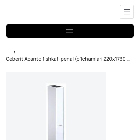
/
Geberit Acanto 1 shkaf-penal (o‘lchamlari 220x1730 mm), oq rangda.