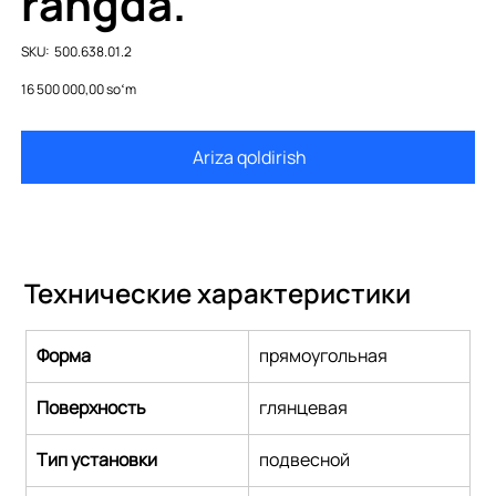
rangda.
SKU
SKU:
500.638.01.2
500.638.01.2
Price
16 500 000,00 soʻm
Ariza qoldirish
Технические характеристики
Форма
прямоугольная
Поверхность
глянцевая
Тип установки
подвесной