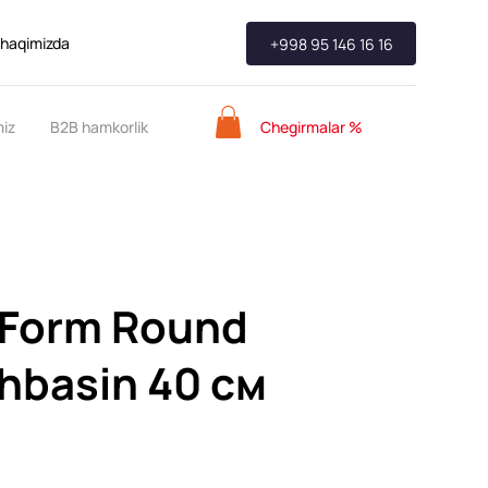
 haqimizda
+998 95 146 16 16
Chegirmalar %
miz
B2B hamkorlik
iForm Round
hbasin 40 см