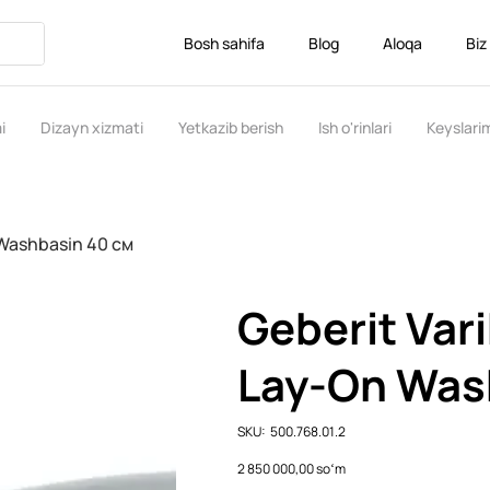
Bosh sahifa
Blog
Aloqa
Biz
i
Dizayn xizmati
Yetkazib berish
Ish o'rinlari
Keyslari
Washbasin 40 см
Geberit Var
Lay-On Was
SKU
SKU:
500.768.01.2
500.768.01.2
Price
2 850 000,00 soʻm