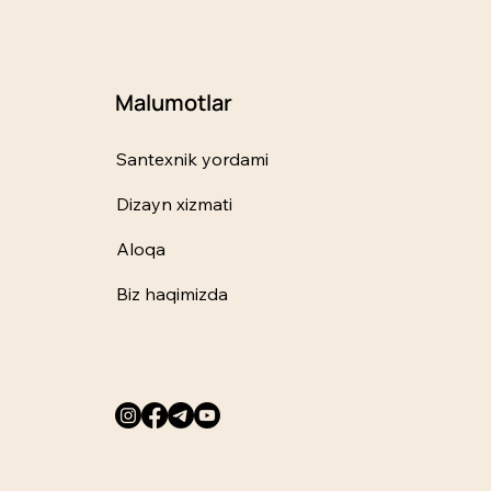
Malumotlar
Santexnik yordami
Dizayn xizmati
Aloqa
Biz haqimizda