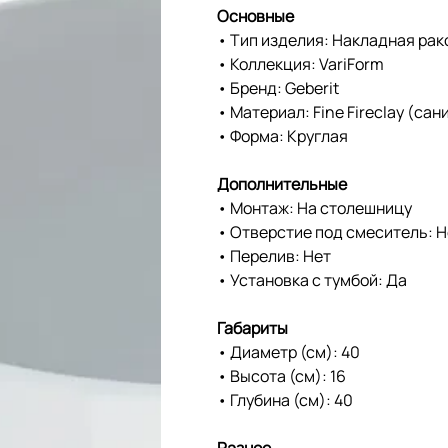
Основные
• Тип изделия: Накладная ра
• Коллекция: VariForm
• Бренд: Geberit
• Материал: Fine Fireclay (са
• Форма: Круглая
Дополнительные
• Монтаж: На столешницу
• Отверстие под смеситель: Н
• Перелив: Нет
• Установка с тумбой: Да
Габариты
• Диаметр (см): 40
• Высота (см): 16
• Глубина (см): 40
Разное