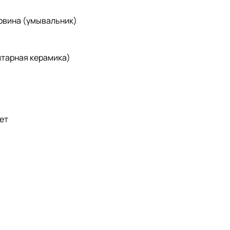
ковина (умывальник)
нитарная керамика)
ет