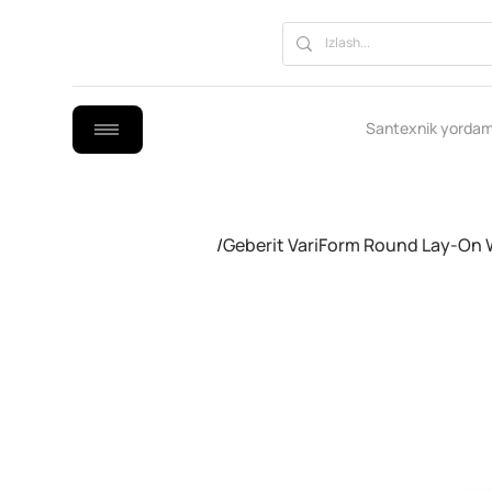
Santexnik yordam
/
Geberit VariForm Round Lay-On 