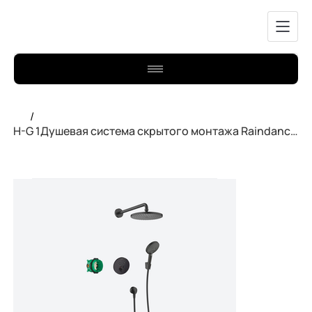
/
H-G 1Душевая система скрытого монтажа Raindance S 240 матов.черн 27959670