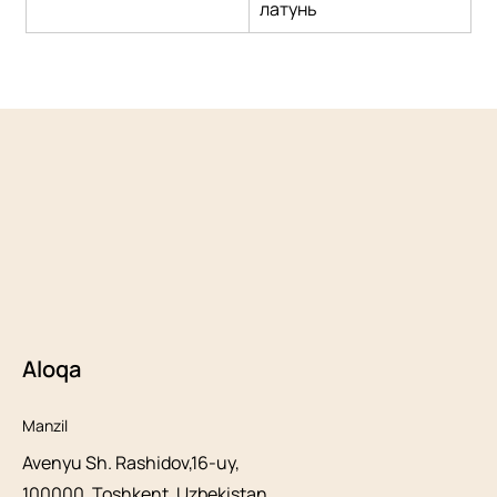
латунь
Aloqa
Manzil
Avenyu Sh. Rashidov,16-uy,
100000, Toshkent, Uzbekistan