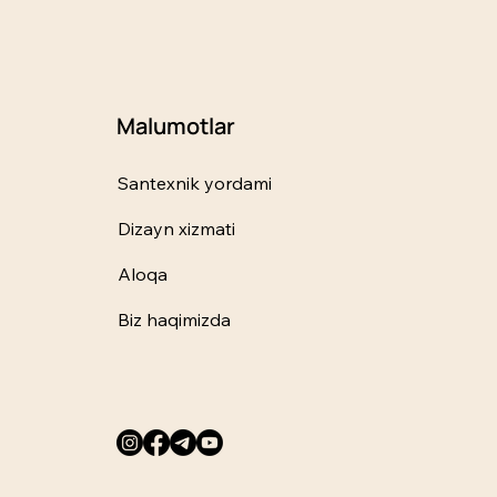
Malumotlar
Santexnik yordami
Dizayn xizmati
Aloqa
Biz haqimizda