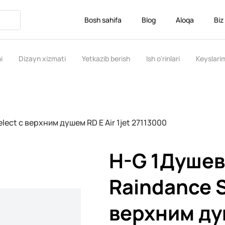
Bosh sahifa
Blog
Aloqa
Biz
i
Dizayn xizmati
Yetkazib berish
Ish o'rinlari
Keyslari
ect с верхним душем RD E Air 1jet 27113000
H-G 1Душев
Raindance S
верхним ду