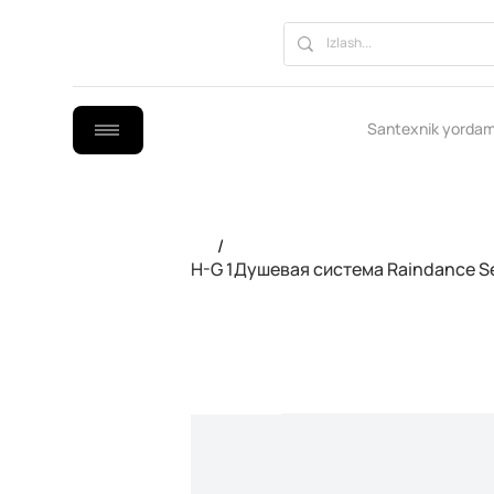
Santexnik yordam
/
H-G 1Душевая система Raindance Sel