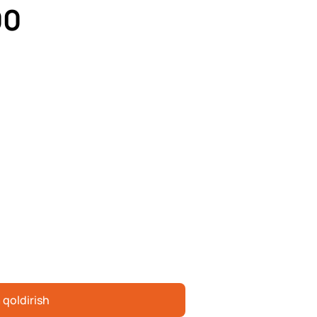
00
 qoldirish