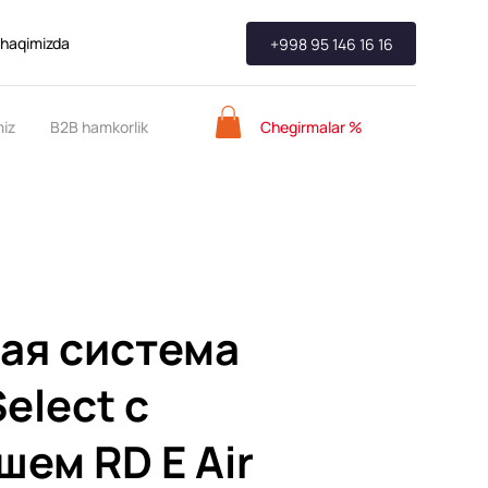
 haqimizda
+998 95 146 16 16
Chegirmalar %
miz
B2B hamkorlik
ая система
elect с
шем RD E Air