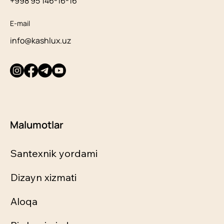
+998 95 146-16-16
E-mail
info@kashlux.uz
Malumotlar
Santexnik yordami
Dizayn xizmati
Aloqa