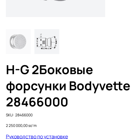
H-G 2Боковые
форсунки Bodyvette
28466000
SKU
SKU:
28466000
28466000
Price
2 250 000,00 soʻm
Руководство по установке