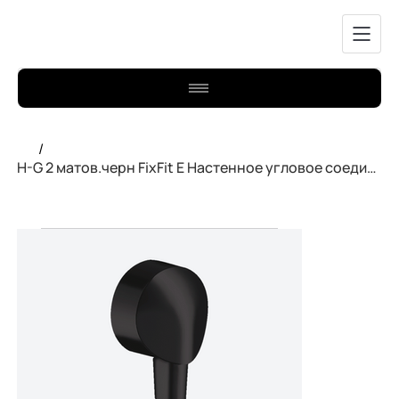
/
H-G 2 матов.черн FixFit E Настенное угловое соединение шланга 27454670