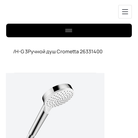
/
H-G 3Ручной душ Crometta 26331400