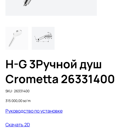
H-G 3Ручной душ
Crometta 26331400
SKU
SKU:
26331400
26331400
Price
315 000,00 soʻm
Руководство по установке
Cкачать 2D