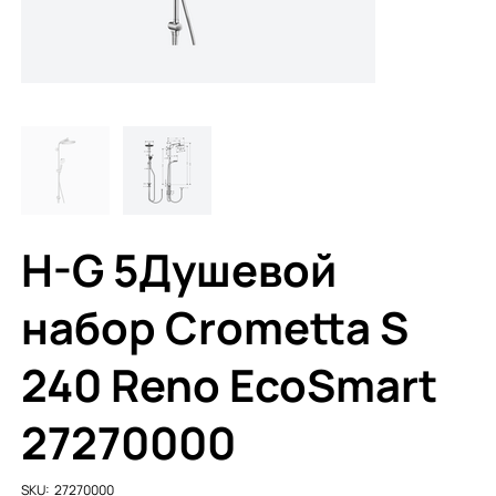
H-G 5Душевой
набор Crometta S
240 Reno EcoSmart
27270000
SKU
SKU:
27270000