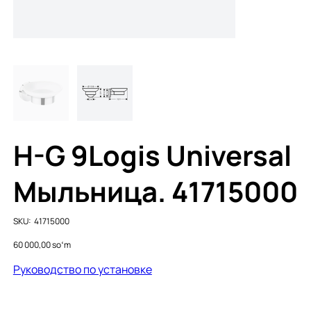
H-G 9Logis Universal
Мыльница. 41715000
SKU
SKU:
41715000
41715000
Price
60 000,00 soʻm
Руководство по установке