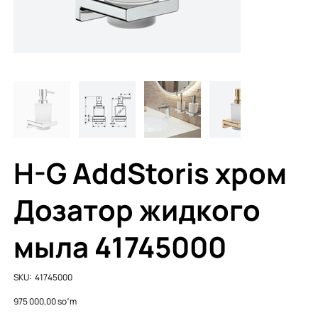
H-G AddStoris хром
Дозатор жидкого
мыла 41745000
SKU
SKU:
41745000
41745000
Price
975 000,00 soʻm