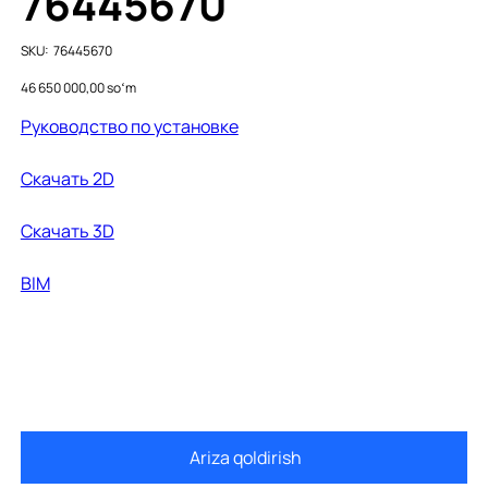
76445670
SKU
SKU:
76445670
76445670
Price
46 650 000,00 soʻm
Руководство по установке
Скачать 2D
Cкачать 3D
BIM
Ariza qoldirish