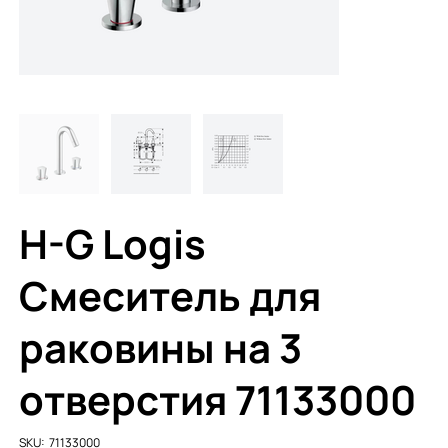
H-G Logis
Смеситель для
раковины на 3
отверстия 71133000
SKU
SKU:
71133000