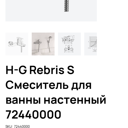
H-G Rebris S
Смеситель для
ванны настенный
72440000
SKU
SKU:
72440000