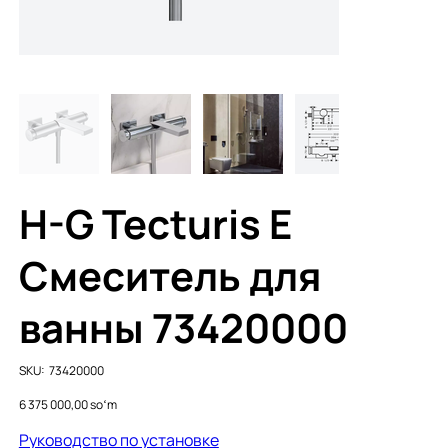
H-G Tecturis E
Cмеситель для
ванны 73420000
SKU
SKU:
73420000
73420000
Price
6 375 000,00 soʻm
Руководство по установке