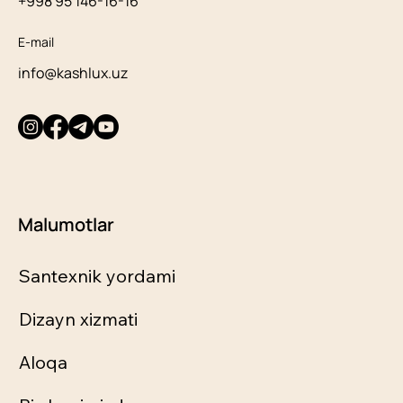
+998 95 146-16-16
E-mail
info@kashlux.uz
Malumotlar
Santexnik yordami
Dizayn xizmati
Aloqa