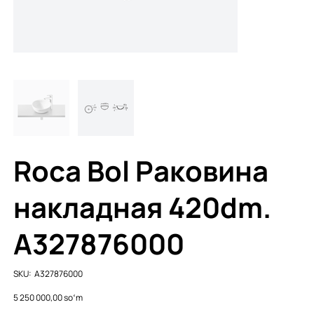
Roca Bol Раковина
накладная 420dm.
A327876000
SKU
SKU:
A327876000
A327876000
Price
5 250 000,00 soʻm