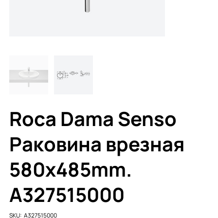
Roca Dama Senso
Раковина врезная
580х485mm.
A327515000
SKU
SKU:
A327515000