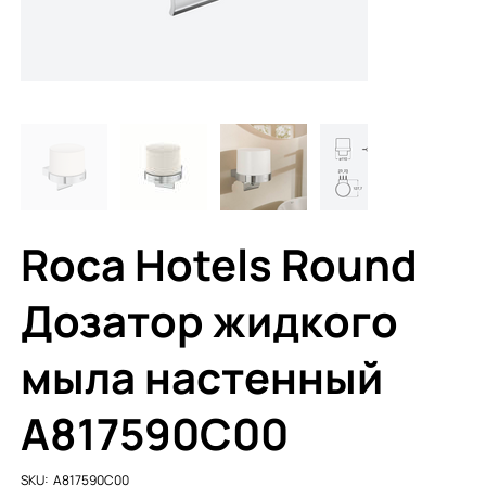
Roca Hotels Round
Дозатор жидкого
мыла настенный
A817590C00
SKU
SKU:
A817590C00