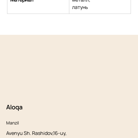
латунь
Aloqa
Manzil
Avenyu Sh. Rashidov,16-uy,