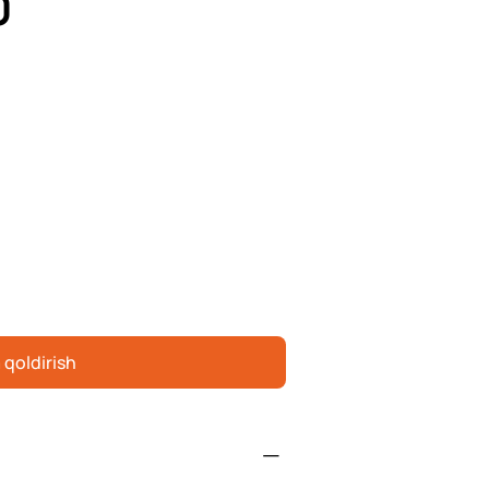
0
 qoldirish