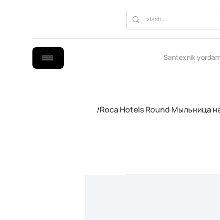
Santexnik yordam
/
Roca Hotels Round Мыльница н