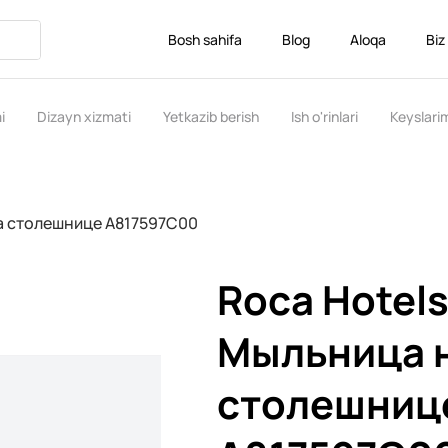
Bosh sahifa
Blog
Aloqa
Biz
i
Dizayn xizmati
Yetkazib berish
Ish o'rinlari
Keyslari
а столешнице A817597C00
Roca Hotel
Мыльница 
столешниц