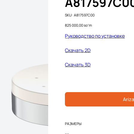
A817597C0
SKU
SKU:
A817597C00
A817597C00
Price
825 000,00 soʻm
Руководство по установке
Cкачать 2D
Cкачать 3D
Ariza
РАЗМЕРЫ