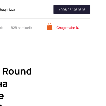
 haqimizda
+998 95 146 16 16
Chegirmalar %
miz
B2B hamkorlik
s Round
на
е