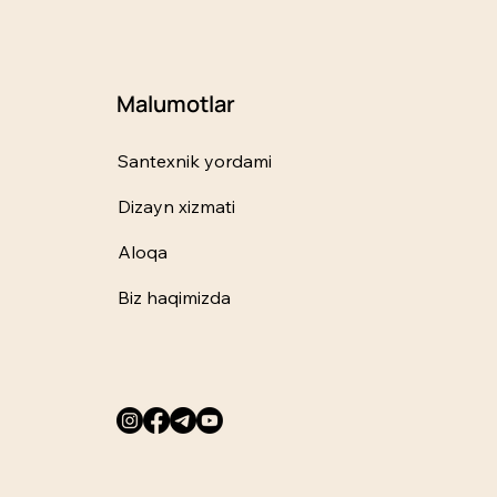
Malumotlar
Santexnik yordami
Dizayn xizmati
Aloqa
Biz haqimizda