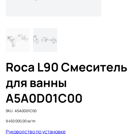
Roca L90 Смеситель
для ванны
A5A0D01C00
SKU
SKU:
A5A0D01C00
A5A0D01C00
Price
9 450 000,00 soʻm
Руководство по установке