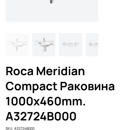
Roca Meridian
Compact Раковина
1000x460mm.
A32724B000
SKU
SKU:
A32724B000