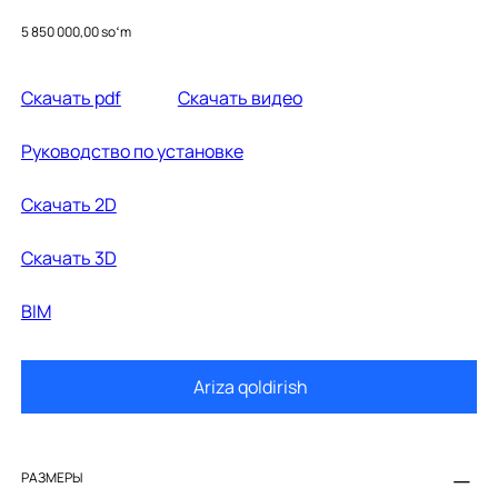
A32724B000
Price
5 850 000,00 soʻm
Cкачать pdf
Cкачать видео
Руководство по установке
Скачать 2D
Cкачать 3D
BIM
Ariza qoldirish
РАЗМЕРЫ