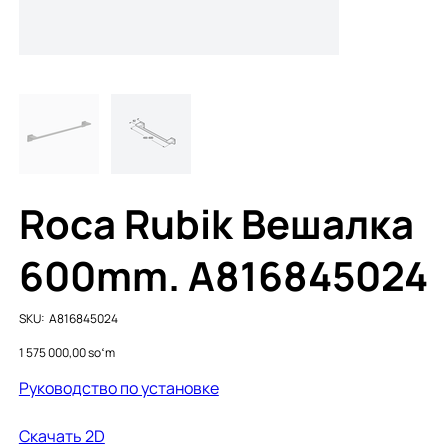
Roca Rubik Вешалка
600mm. A816845024
SKU
SKU:
A816845024
A816845024
Price
1 575 000,00 soʻm
Руководство по установке
Cкачать 2D