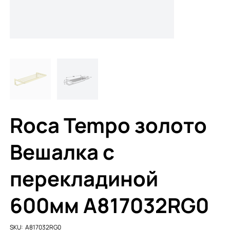
Roca Tempo золото
Вешалка с
перекладиной
600мм A817032RG0
SKU
SKU:
A817032RG0