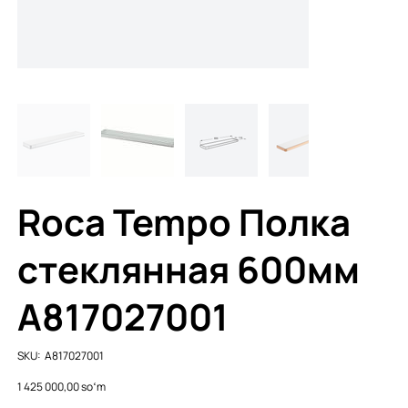
Roca Tempo Полка
стеклянная 600мм
A817027001
SKU
SKU:
A817027001
A817027001
Price
1 425 000,00 soʻm