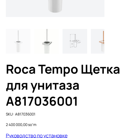
Roca Tempo Щетка
для унитаза
A817036001
SKU
SKU:
A817036001
A817036001
Price
2 400 000,00 soʻm
Руководство по установке