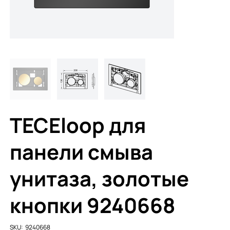
TECEloop для
панели смыва
унитаза, золотые
кнопки 9240668
SKU
SKU:
9240668