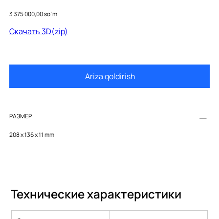
9240668
Price
3 375 000,00 soʻm
Скачать 3D(zip)
Ariza qoldirish
РАЗМЕР
208 x 136 x 11 mm
Технические характеристики