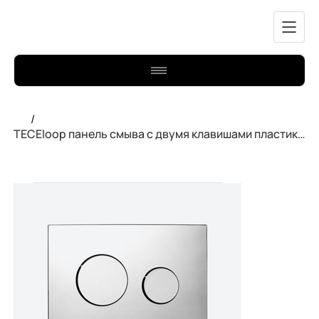
/
TECEloop панель смыва с двумя клавишами пластиковая Хром глянцевый 9240626