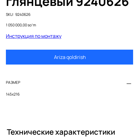
глянцевый 9240626
SKU
SKU:
9240626
9240626
Price
1 050 000,00 soʻm
Инструкция по монтажу
Ariza qoldirish
РАЗМЕР
145x216
Технические характеристики