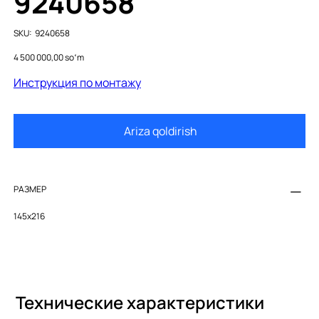
9240658
SKU
SKU:
9240658
9240658
Price
4 500 000,00 soʻm
Инструкция по монтажу
Ariza qoldirish
РАЗМЕР
145x216
Технические характеристики