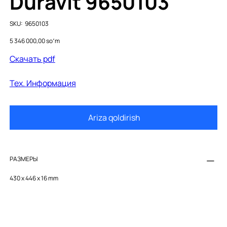
Duravit 9650103
SKU
SKU:
9650103
9650103
Price
5 346 000,00 soʻm
Cкачать pdf
Тех. Информация
Ariza qoldirish
РАЗМЕРЫ
430 x 446 x 16 mm