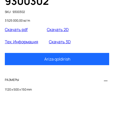
9300302
SKU
SKU:
9300302
9300302
Price
3 525 000,00 soʻm
Cкачать pdf
Скачать 2D
Тех. Информация
Скачать 3D
Ariza qoldirish
РАЗМЕРЫ
1120 x 500 x 150 mm