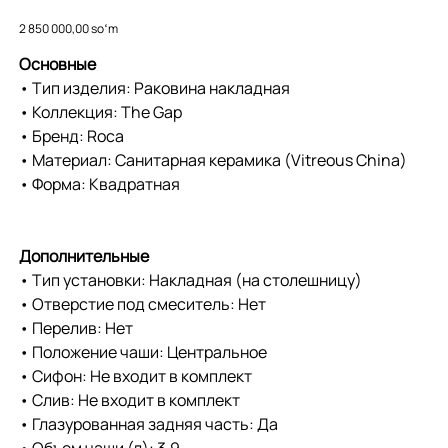
A3270ML000
Price
2 850 000,00 soʻm
Основные
• Тип изделия: Раковина накладная
• Коллекция: The Gap
• Бренд: Roca
• Материал: Санитарная керамика (Vitreous China)
• Форма: Квадратная
Дополнительные
• Тип установки: Накладная (на столешницу)
• Отверстие под смеситель: Нет
• Перелив: Нет
• Положение чаши: Центральное
• Сифон: Не входит в комплект
• Слив: Не входит в комплект
• Глазурованная задняя часть: Да
• Объем чаши (л): 3.9