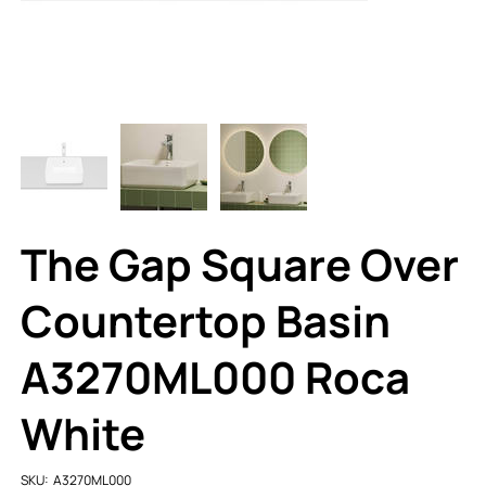
The Gap Square Over
Countertop Basin
A3270ML000 Roca
White
SKU
SKU:
A3270ML000