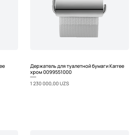
ee
Держатель для туалетной бумаги Karree
хром 0099551000
Цена
1 230 000,00 UZS