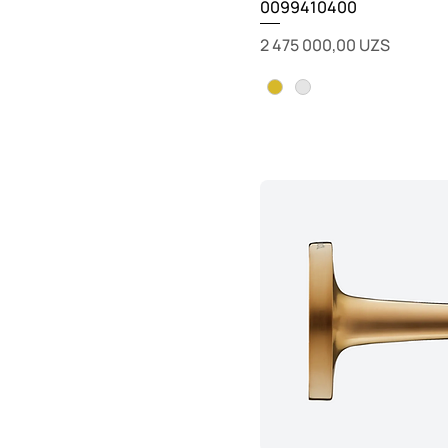
0099410400
Цена
2 475 000,00 UZS