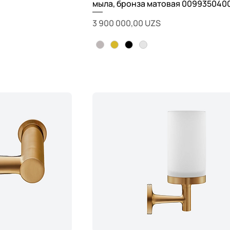
мыла, бронза матовая 009935040
Цена
3 900 000,00 UZS