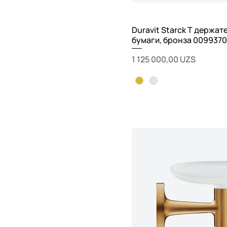
Duravit Starck T держат
бумаги, бронза 009937
Цена
1 125 000,00 UZS