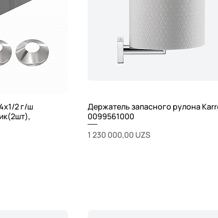
4х1/2 г/ш
Держатель запасного рулона Karr
ик(2шт),
0099561000
Цена
1 230 000,00 UZS