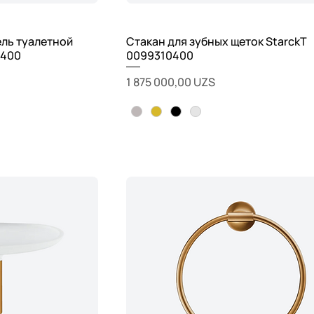
ель туалетной
Стакан для зубных щеток StarckT
0400
0099310400
Цена
1 875 000,00 UZS