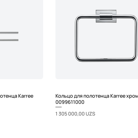
отенца Karree
Кольцо для полотенца Karree хро
0099611000
Цена
1 305 000,00 UZS