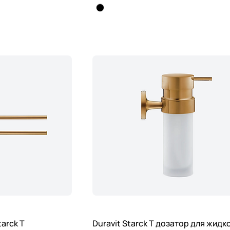
arck T
Duravit Starck T дозатор для жидк