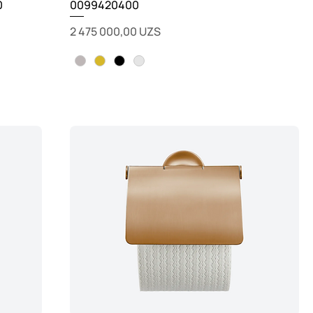
0
0099420400
Цена
2 475 000,00 UZS