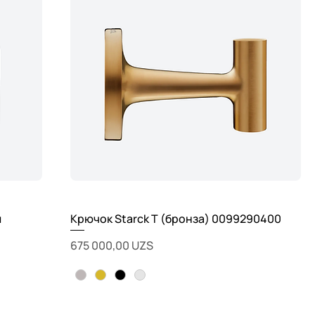
м
Крючок Starck T (бронза) 0099290400
Цена
675 000,00 UZS