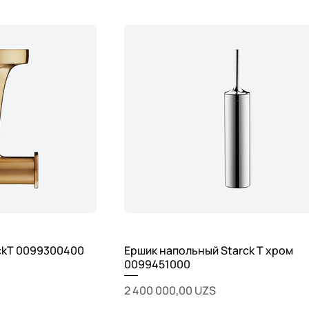
ckT 0099300400
Ершик напольный Starck T хром
0099451000
Цена
2 400 000,00 UZS