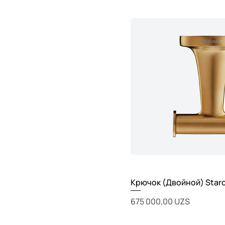
Крючок (Двойной) Star
Цена
675 000,00 UZS