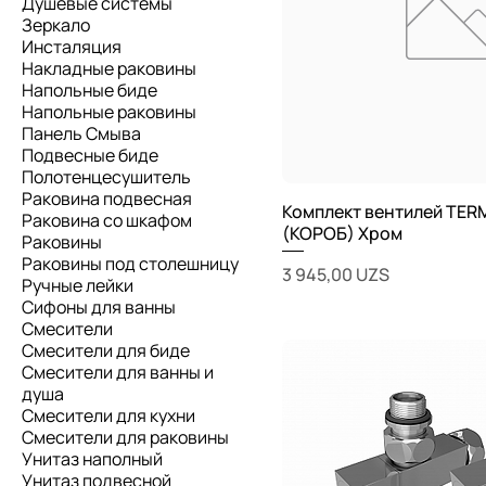
Душевые системы
Зеркало
Инсталяция
Накладные раковины
Напольные биде
Напольные раковины
Панель Смыва
Подвесные биде
Полотенцесушитель
Раковина подвесная
Комплект вентилей TERM
Раковина со шкафом
(КОРОБ) Хром
Раковины
Раковины под столешницу
Цена
3 945,00 UZS
Ручные лейки
Сифоны для ванны
Смесители
Смесители для биде
Смесители для ванны и
душа
Смесители для кухни
Смесители для раковины
Унитаз наполный
Унитаз подвесной