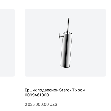
Ершик подвесной Starck T хром
0099461000
Цена
2 025 000,00 UZS