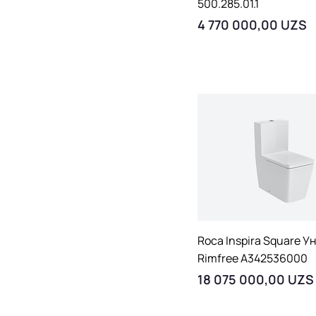
500.285.01.1
Цена
4 770 000,00 UZS
Быстрый просмо
Roca Inspira Square У
Rimfree A342536000
Цена
18 075 000,00 UZS