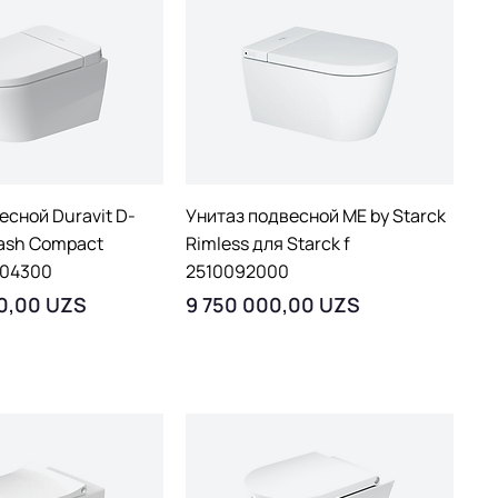
рый просмотр
Быстрый просмотр
есной Duravit D-
Унитаз подвесной ME by Starck
ash Compact
Rimless для Starck f
04300
2510092000
Цена
0,00 UZS
9 750 000,00 UZS