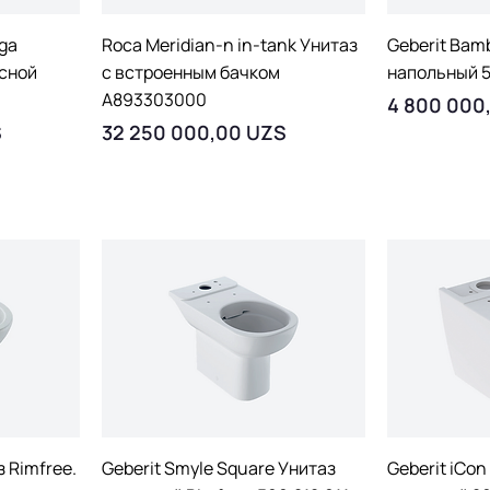
тр
Быстрый просмотр
Быст
ega
Roca Meridian-n in-tank Унитаз
Geberit Bam
есной
с встроенным бачком
напольный 
A893303000
Цена
4 800 000
Цена
S
32 250 000,00 UZS
тр
Быстрый просмотр
Быст
з Rimfree.
Geberit Smyle Square Унитаз
Geberit iCon