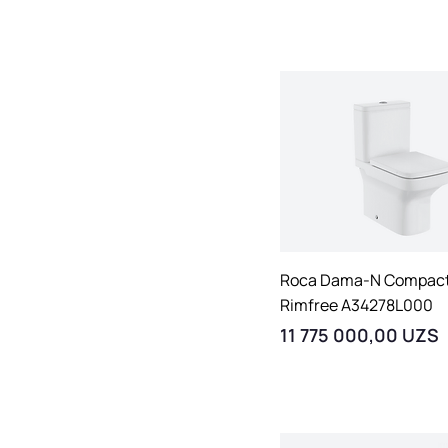
Быстрый просмо
Roca Dama-N Compact
Rimfree A34278L000
Цена
11 775 000,00 UZS