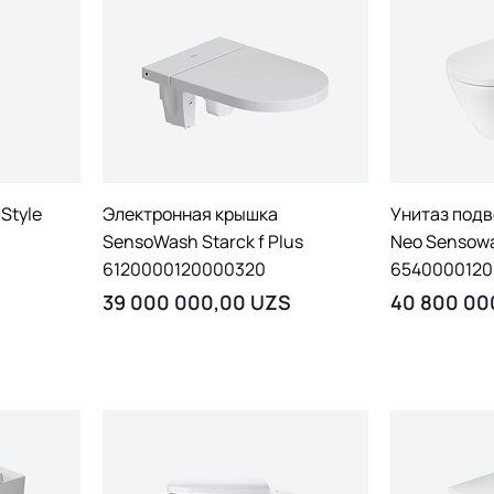
тр
Быстрый просмотр
Быст
Style
Электронная крышка
Унитаз подв
SensoWash Starck f Plus
Neo Sensow
6120000120000320
6540000120
Цена
Цена
39 000 000,00 UZS
40 800 00