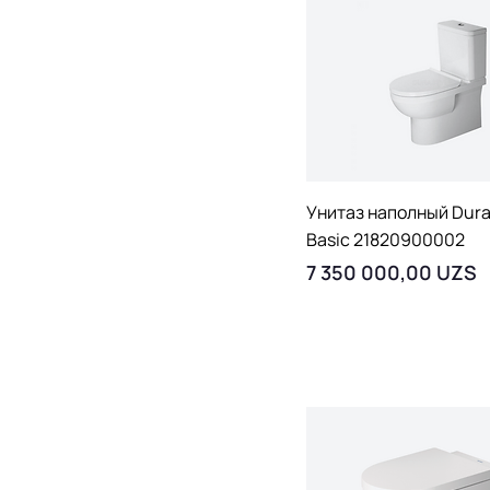
Быстрый просмо
Унитаз наполный Dura
Basic 21820900002
Цена
7 350 000,00 UZS