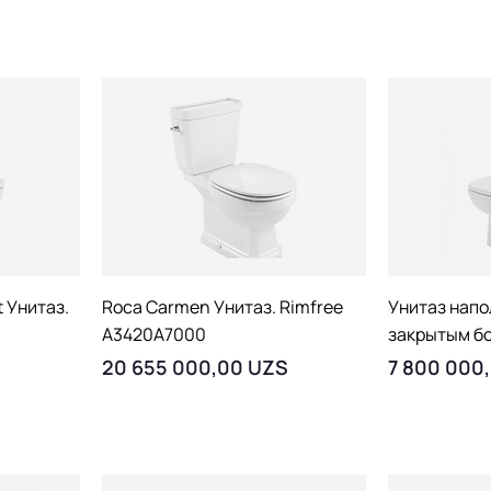
тр
Быстрый просмотр
Быст
 Унитаз.
Roca Carmen Унитаз. Rimfree
Унитаз напо
A3420A7000
закрытым б
Цена
Цена
20 655 000,00 UZS
7 800 000