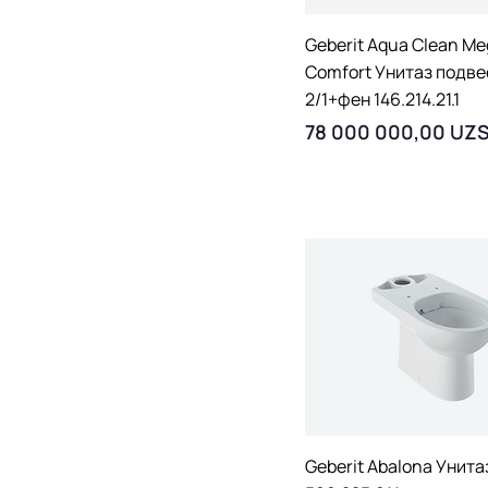
Быстрый просмо
Geberit Aqua Clean M
Comfort Унитаз подв
2/1+фен 146.214.21.1
Цена
78 000 000,00 UZ
Быстрый просмо
Geberit Abalona Унита