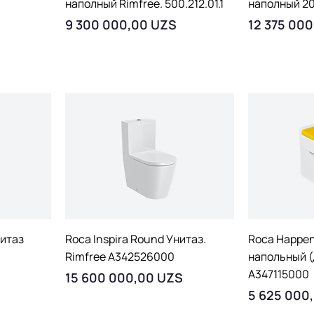
наполный Rimfree. 500.212.01.1
наполный 2
Цена
Цена
9 300 000,00 UZS
12 375 00
тр
Быстрый просмотр
Быст
нитаз
Roca Inspira Round Унитаз.
Roca Happen
Rimfree A342526000
напольный (
A347115000
Цена
15 600 000,00 UZS
Цена
5 625 000