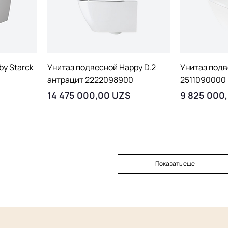
тр
Быстрый просмотр
Быст
by Starck
Унитаз подвесной Happy D.2
Унитаз подв
антрацит 2222098900
2511090000
Цена
Цена
14 475 000,00 UZS
9 825 000
Показать еще