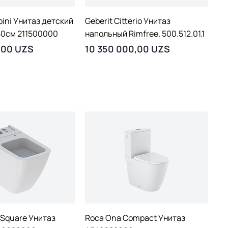
рый просмотр
Быстрый просмотр
bini Унитаз детский
Geberit Citterio Унитаз
50см 211500000
напольный Rimfree. 500.512.01.1
Цена
,00 UZS
10 350 000,00 UZS
рый просмотр
Быстрый просмотр
 Square Унитаз
Roca Ona Compact Унитаз