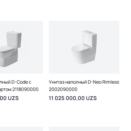
рый просмотр
Быстрый просмотр
лный D-Code с
Унитаз наполный D-Neo Rimless
ортом 2118090000
2002090000
Цена
,00 UZS
11 025 000,00 UZS