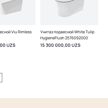
рый просмотр
Быстрый просмотр
есной Viu Rimless
Унитаз подвесной White Tulip
HygieneFlush 2576092000
Цена
,00 UZS
15 300 000,00 UZS