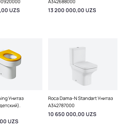
00920000
A342688000
Цена
0,00 UZS
13 200 000,00 UZS
рый просмотр
Быстрый просмотр
ing Унитаз
Roca Dama-N Standart Унитаз
детский).
A342787000
Цена
10 650 000,00 UZS
,00 UZS