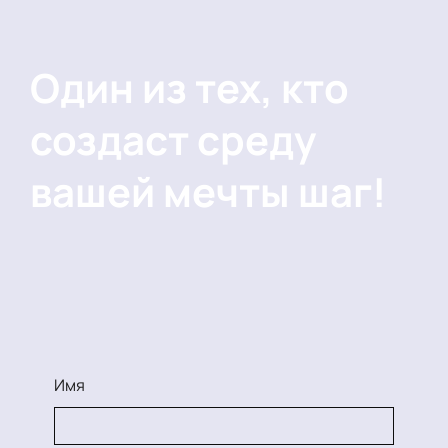
Один из тех, кто
создаст среду
вашей мечты шаг!
Имя